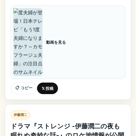
動画を見る
📋 コピー
𝕏 投稿
伊藤潤二
ドラマ『ストレンジ -伊藤潤二の夜も
眠れぬ奇妙な話-』のロケ地情報が公開